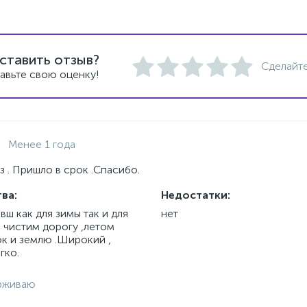
ставить отзыв?
Сделайте
авьте свою оценку!
Менее 1 года
з . Пришло в срок .Спасибо.
ва:
Недостатки:
ш как для зимы так и для
нет
й чистим дорогу ,летом
ок и землю .Широкий ,
гко.
рживаю