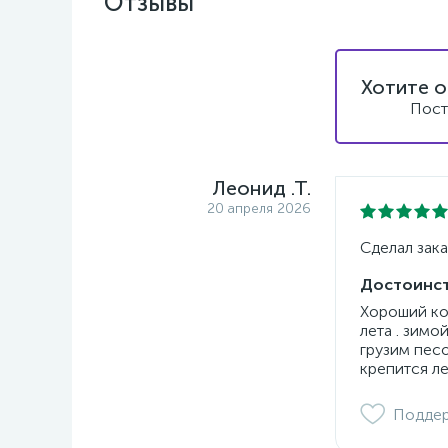
Отзывы
Хотите о
Пост
Леонид .Т.
20 апреля 2026
Сделал зака
Достоинст
Хороший ков
лета . зимо
грузим пес
крепится ле
Подде