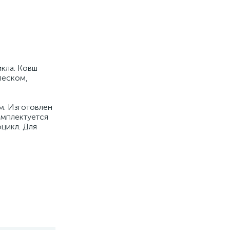
икла. Ковш
песком,
м. Изготовлен
омплектуется
цикл. Для