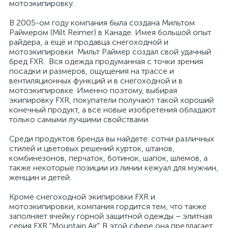
мотоэкипировку.
В 2005-ом году компания была создана Мильтом
Раймером (Milt Reimer) в Канаде. Имея большой опыт
райдера, а ещё и продавца снегоходной и
мотоэкипировки Мильт Раймер создал свой удачный
бред FXR. Вся одежда продуманная с точки зрения
вщики
посадки и размеров, ощущения на трассе и
вентиляционных функций и в снегоходной и в
мотоэкипировке. Именно поэтому, выбирая
экипировку FXR, покупатели получают такой хороший
конечный продукт, а все новые изобретения обладают
только самыми лучшими свойствами.
Среди продуктов бренда вы найдете: сотни различных
стилей и цветовых решений курток, штанов,
комбинезонов, перчаток, ботинок, шапок, шлемов, а
также некоторые позиции из линии кежуал для мужчин,
женщин и детей.
Кроме снегоходной экипировки FXR и
мотоэкипировки, компания гордится тем, что также
заполняет ячейку горной защитной одежды – элитная
серия FXR "Mountain Air". В этой сфере она предлагает