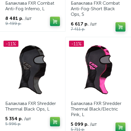
Балаклава FXR Combat
Балаклава FXR Combat
Anti-Fog Inferno, L
Anti-Fog-Short Black
Ops, S
8 481 р.
/шт
9 499 р.
6 617 р.
/шт
7 411 р.
ых
-11%
-11%
Балаклава FXR Shredder
Балаклава FXR Shredder
Thermal Black Ops, L
Thermal Black/Electric
Pink, L
5 354 р.
/шт
5 996 р.
5 099 р.
/шт
5 711 р.