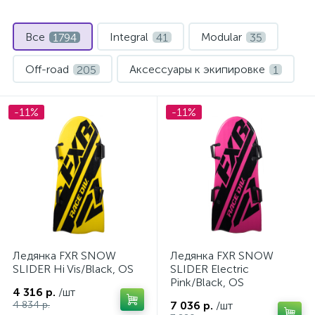
Все
Integral
Modular
1794
41
35
Off-road
Аксессуары к экипировке
205
1
Балаклавы
Баннер
47
1
-11%
-11%
Белье нижнее
Ботинки
3
127
Головные уборы
Для одежды
21
3
Для оптики
Для шлемов
2
2
Дорожные сумки
Жилеты
4
11
Ледянка FXR SNOW
Ледянка FXR SNOW
Защита рук
Комбинезоны
8
387
SLIDER Hi Vis/Black, OS
SLIDER Electric
ие
Pink/Black, OS
4 316 р.
/шт
Комплектующие дл шлемов
53
4 834 р.
7 036 р.
/шт