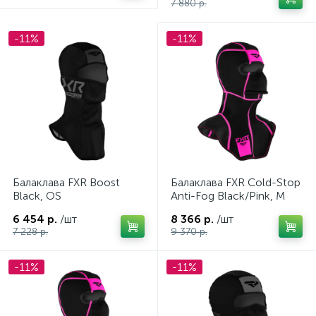
7 880 р.
Комплектующие для обуви экипировки
14
-11%
-11%
Комплектующие для оптики
Кофты
6
6
Куртки
Куртки с утеплителем
9
249
Лопаты и пилы
Моносьюты
3
3
Носки
Очки
Пальто
7
52
36
Перчатки и рукавицы
Подстежки
158
22
Балаклава FXR Boost
Балаклава FXR Cold-Stop
Black, OS
Anti-Fog Black/Pink, M
Полукомбенозоны
91
6 454 р.
/шт
8 366 р.
/шт
7 228 р.
9 370 р.
Сани-волокуши для снегоходов и мотобуксировщиков
-11%
-11%
Термокофты
Термоштаны
11
8
Толстовки
Универсальные рюкзаки
28
6