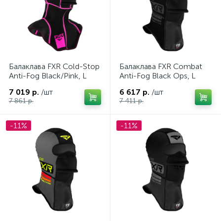
Флаги
Флис
1
5
Футболки, безрукавки
Шапки
20
64
Штаны
Щупы
5
1
Балаклава FXR Cold-Stop
Балаклава FXR Combat
Anti-Fog Black/Pink, L
Anti-Fog Black Ops, L
Экипировочная обувь
36
7 019 р.
/шт
6 617 р.
/шт
7 861 р.
7 411 р.
-11%
-11%