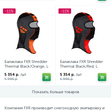
-11%
-11%
Балаклава FXR Shredder
Балаклава FXR Shredder
Thermal Black/Orange, L
Thermal Black/Red, L
5 354 р.
/шт
5 354 р.
/шт
5 996 р.
5 996 р.
Показать больше товаров
каты
Компания FXR производит снегоходную экипировку и