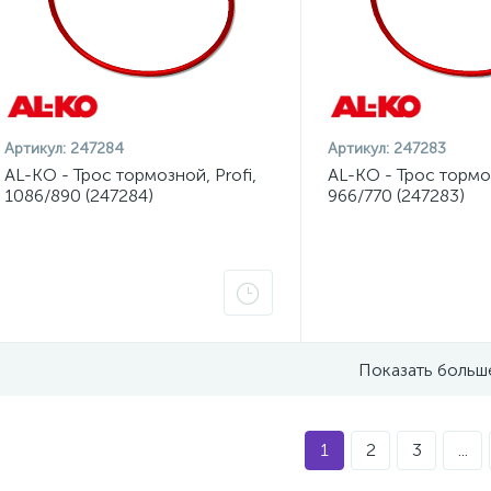
Артикул:
247284
Артикул:
247283
AL-KO - Трос тормозной, Profi,
AL-KO - Трос тормоз
1086/890 (247284)
966/770 (247283)
Показать больш
1
2
3
...