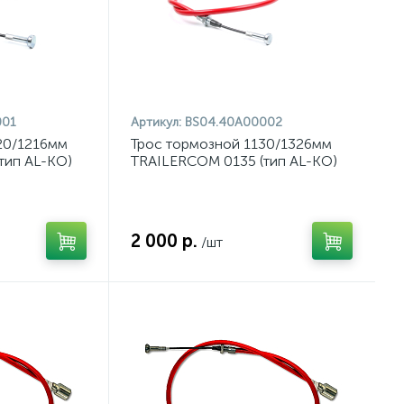
001
Артикул:
BS04.40A00002
20/1216мм
Трос тормозной 1130/1326мм
тип AL-KO)
TRAILERCOM 0135 (тип AL-KO)
2 000 р.
/шт