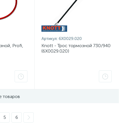
Артикул:
6X0029.020
ной, Profi,
Knott - Трос тормозной 730/940
(6X0029.020)
е товаров
5
6