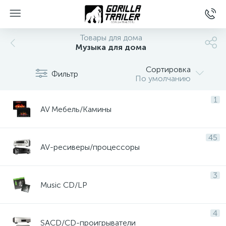
Товары для дома
Музыка для дома
Сортировка
Фильтр
По умолчанию
1
AV Мебель/Камины
45
вщиков
AV-ресиверы/процессоры
3
Music CD/LP
4
SACD/CD-проигрыватели