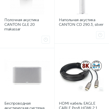
Полочная акустика
Напольная акустика
CANTON GLE 20
CANTON CD 290.3, silver
makassar
ых
Беспроводная
HDMI кабель EAGLE
акустическая система
CABLE Profi HDMI 2.1