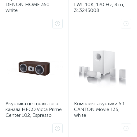
DENON HOME 350
LWL 10K, 120 Hz, 8 m,
white
313245008
Акустика центрального
Комплект акустики 5.1
канала HECO Victa Prime
CANTON Movie 135,
Center 102, Espresso
white
каты