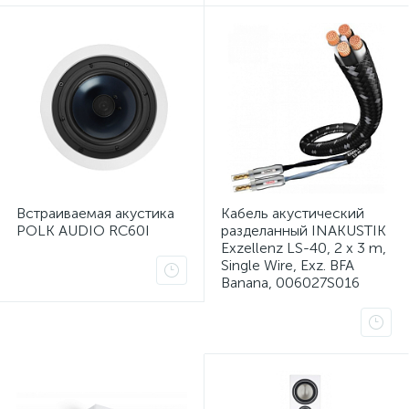
вщики
Встраиваемая акустика
Кабель акустический
POLK AUDIO RC60I
разделанный INAKUSTIK
Exzellenz LS-40, 2 x 3 m,
Single Wire, Exz. BFA
Banana, 006027S016