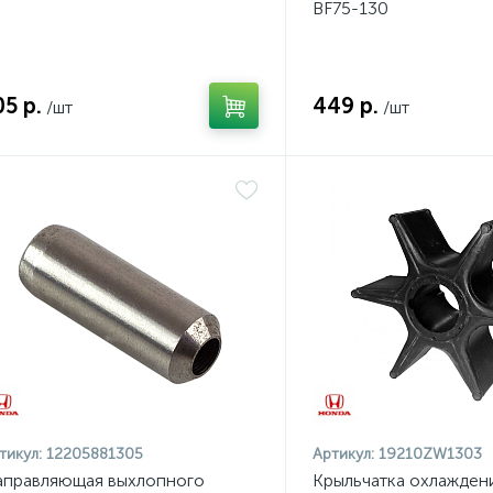
BF75-130
 мотора (ПЛМ)
Шестерни редуктора заднего хода п
1
есного мотора (ПЛМ)
2
05 р.
449 р.
/шт
/шт
тикул:
12205881305
Артикул:
19210ZW1303
правляющая выхлопного
Крыльчатка охлажден