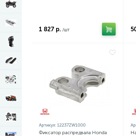
Шестерни редуктора (пиньон) подвесного
Шестерни редуктора переднего хода подв
1 827 р.
5
/шт
Артикул:
12237ZW1000
Ар
Фиксатор распредвала Honda
На