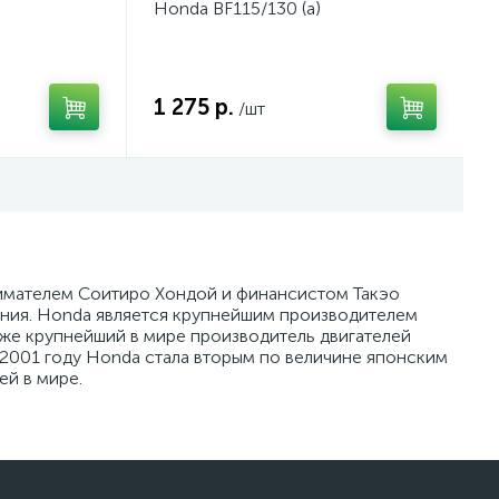
Honda BF115/130 (a)
1 275 р.
/шт
нимателем Соитиро Хондой и финансистом Такэо
ания. Honda является крупнейшим производителем
кже крупнейший в мире производитель двигателей
 2001 году Honda стала вторым по величине японским
й в мире.