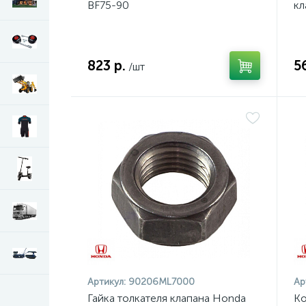
BF75-90
кл
823 р.
5
/шт
Артикул:
90206ML7000
Ар
Гайка толкателя клапана Honda
Ко