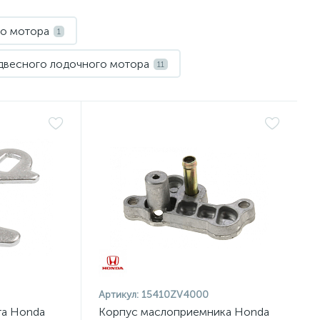
го мотора
1
двесного лодочного мотора
11
Гребной винт для лодочного мотора
1
го мотора (ПЛМ)
Маслосъемный колпачок
4
3
ЛМ
2
ктора подвесного мотора (ПЛМ)
3
ники подвесного мотора (ПЛМ) Honda
5
Артикул:
15410ZV4000
та Honda
Корпус маслоприемника Honda