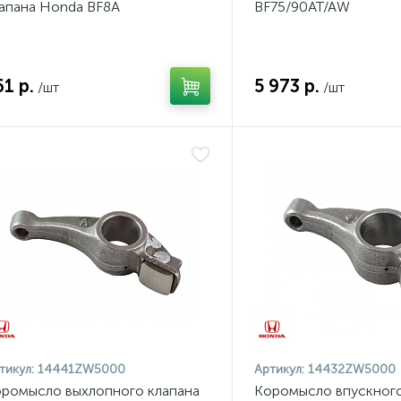
апана Honda BF8A
BF75/90AT/AW
61 р.
5 973 р.
/шт
/шт
тикул:
14441ZW5000
Артикул:
14432ZW5000
ромысло выхлопного клапана
Коромысло впускного