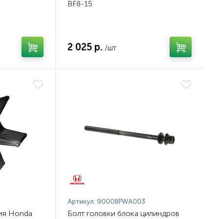
BF8-15
одвесного мотора (ПЛМ)
1
2 025 р.
/шт
Артикул:
90008PWA003
ия Honda
Болт головки блока цилиндров