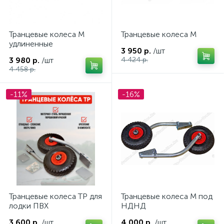
Надувные сиденья для ПВХ лодки
4
Транцевые колеса М
Транцевые колеса М
Накладка на банку (скамейку)
3
удлиненные
3 950 р.
/шт
3 980 р.
/шт
4 424 р.
Накладка транцевая
2
4 458 р.
Накладки на транец надувной лодки ПВХ
2
-11%
-16%
Направляющие ворота в прицеп
3
Насос для надувной лодки ПВХ
5
Насосы осушительные
2
Оборудование для буксировки воднолыжника, вейкбо
Транцевые колеса ТP для
Транцевые колеса М под
Площадка под эхолот с держателями для удилищ
1
лодки ПВХ
НДНД
3 600 р.
/шт
4 000 р.
/шт
Принадлежности для ремонта резиновой лодки ПВХ
3