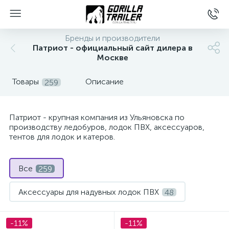
Бренды и производители
Патриот - официальный сайт дилера в
Москве
Товары
Описание
259
Патриот - крупная компания из Ульяновска по
производству ледобуров, лодок ПВХ, аксессуаров,
тентов для лодок и катеров.
вщиков
Все
259
Аксессуары для надувных лодок ПВХ
48
Аксессуары для прицепов
1
-11%
-11%