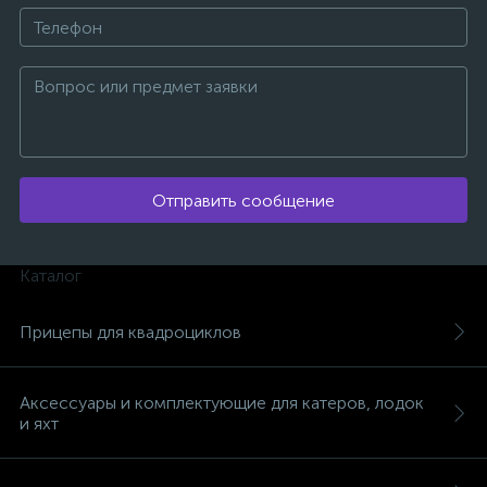
вщики
Отправить сообщение
Каталог
Прицепы для квадроциклов
Аксессуары и комплектующие для катеров, лодок
и яхт