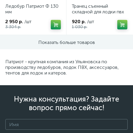
Ледобур Патриот Ф 130
Транец съемный
Утка и кнехт для катера (лодки)
1
мм
складной для лодки пвх
Утки, уключины для надувных лодок ПВХ
2
2 950 р.
/шт
920 р.
/шт
3 304 р.
1 030 р.
Чехлы и сумки для подвесных моторов (ПЛМ)
1
Показать больше товаров
Якорь для катера (лодки)
9
Патриот - крупная компания из Ульяновска по
производству ледобуров, лодок ПВХ, аксессуаров,
тентов для лодок и катеров.
Нужна консультация? Задайте
вопрос прямо сейчас!
каты