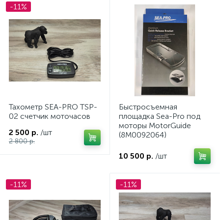
-11%
вщики
Тахометр SEA-PRO TSP-
Быстросъемная
02 счетчик моточасов
площадка Sea-Pro под
моторы MotorGuide
2 500 р.
/шт
(8M0092064)
2 800 р.
10 500 р.
/шт
-11%
-11%