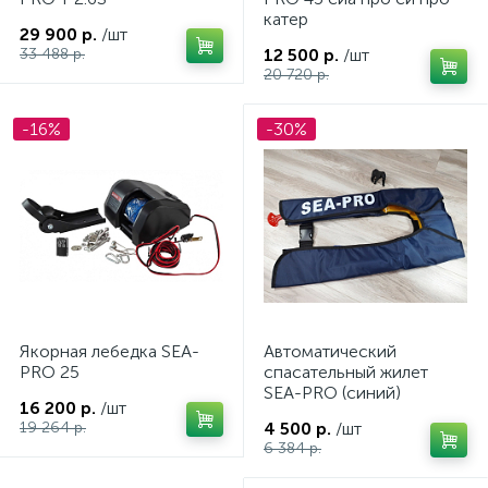
катер
29 900 р.
/шт
Универсальный автоматический предохранитель
1
33 488 р.
12 500 р.
/шт
20 720 р.
Электрогидроподъёмники (трим)
1
-16%
-30%
Электромоторы Sea-Pro (Сиа-про)
29
Якорная лебедка SEA-
Автоматический
PRO 25
спасательный жилет
SEA-PRO (синий)
16 200 р.
/шт
каты
19 264 р.
4 500 р.
/шт
6 384 р.