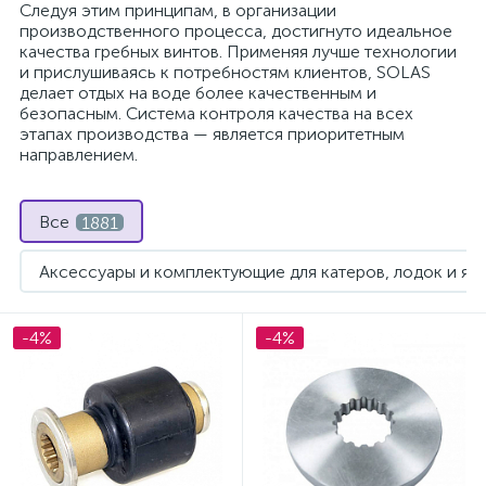
Следуя этим принципам, в организации
производственного процесса, достигнуто идеальное
качества гребных винтов. Применяя лучше технологии
и прислушиваясь к потребностям клиентов, SOLAS
делает отдых на воде более качественным и
безопасным. Система контроля качества на всех
этапах производства — является приоритетным
направлением.
Все
1881
Аксессуары и комплектующие для катеров, лодок и яхт
Гребной винт для лодочного мотора
1530
-4%
-4%
Запчасти для водометов Honda
1
Запчасти для водометов Kawasaki
1
ие
Запчасти для водометов Sea-Doo
6