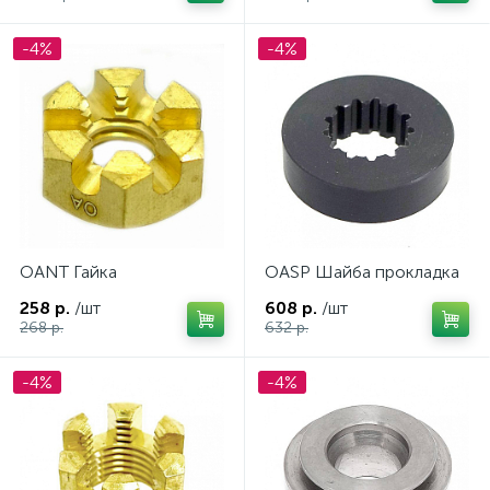
-4%
-4%
OANT Гайка
OASP Шайба прокладка
258 р.
/шт
608 р.
/шт
268 р.
632 р.
-4%
-4%