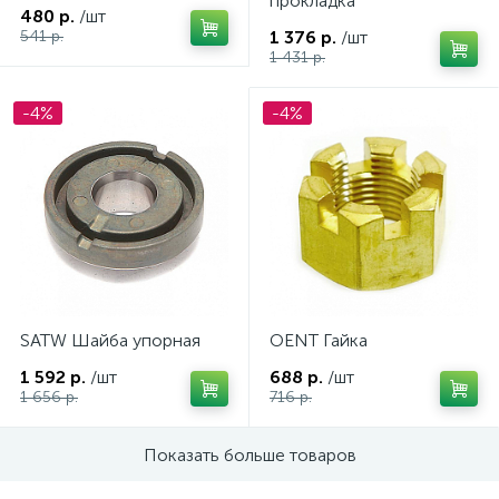
прокладка
480 р.
/шт
541 р.
1 376 р.
/шт
1 431 р.
-4%
-4%
SATW Шайба упорная
OENT Гайка
1 592 р.
/шт
688 р.
/шт
1 656 р.
716 р.
каты
Показать больше товаров