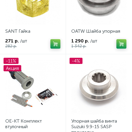
SANT Гайка
OATW Шайба упорная
ых
271 р.
/шт
1 290 р.
/шт
282 р.
1 342 р.
-11%
-4%
Акция
OE-KT Комплект
Упорная шайба винта
втулочный
Suzuki 9.9-15 SASP