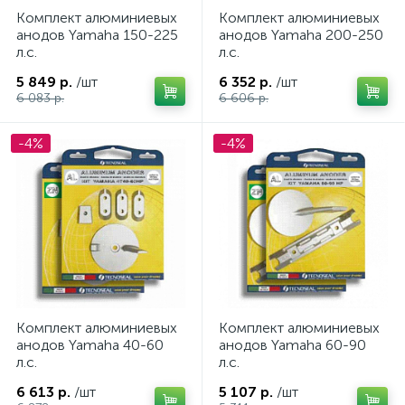
Комплект алюминиевых
Комплект алюминиевых
анодов Yamaha 150-225
анодов Yamaha 200-250
л.с.
л.с.
5 849 р.
/шт
6 352 р.
/шт
6 083 р.
6 606 р.
-4%
-4%
Комплект алюминиевых
Комплект алюминиевых
каты
анодов Yamaha 40-60
анодов Yamaha 60-90
л.с.
л.с.
6 613 р.
/шт
5 107 р.
/шт