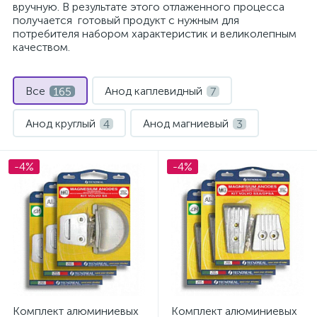
вручную. В результате этого отлаженного процесса
получается готовый продукт с нужным для
потребителя набором характеристик и великолепным
качеством.
Все
Анод каплевидный
165
7
Анод круглый
Анод магниевый
4
3
Анод прямоугольный с крепежной пластиной
1
-4%
-4%
Анодная защита лодочного мотора
129
Аноды для гребного вала
7
Комплектующие для транцевых плит
1
ие
Комплекты анодов для угловых колонок
13
Комплект алюминиевых
Комплект алюминиевых