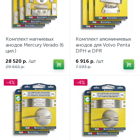
Комплект магниевых
Комплект алюминиевых
ых
анодов Mercury Verado (6
анодов для Volvo Penta
цил.)
DPH и DPR
28 520 р.
/шт
6 916 р.
/шт
29 661 р.
7 193 р.
-4%
-4%