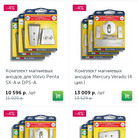
-4%
-4%
Комплект магниевых
Комплект магниевых
анодов для Volvo Penta
анодов Mercury Verado (4
SX-A и DPS-A
цил.)
10 596 р.
/шт
13 009 р.
/шт
11 020 р.
13 529 р.
-4%
-4%