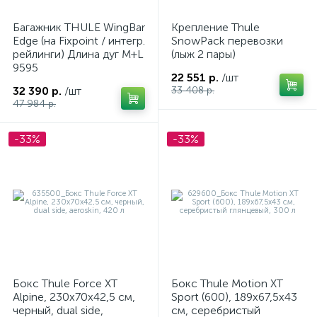
Багажник THULE WingBar
Крепление Thule
Edge (на Fixpoint / интегр.
SnowPack перевозки
рейлинги) Длина дуг M+L
(лыж 2 пары)
9595
22 551 р.
/шт
32 390 р.
/шт
33 408 р.
47 984 р.
-33%
-33%
каты
Бокс Thule Force XT
Бокс Thule Motion XT
Alpine, 230x70x42,5 см,
Sport (600), 189x67,5x43
черный, dual side,
см, серебристый