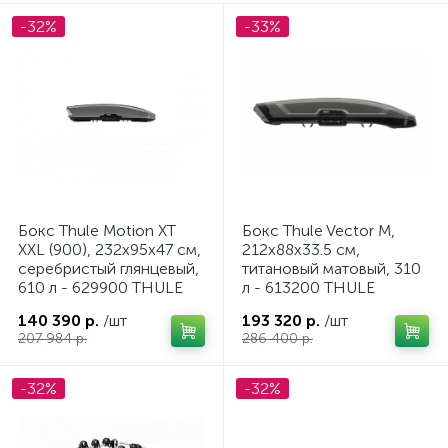
Рейлинги и поперечены на крышу автомобиля
2
-32%
-33%
Фаркопы для Mercedes G-Class
1
Бокс Thule Motion XT
Бокс Thule Vector M,
XXL (900), 232x95x47 см,
212x88x33.5 см,
серебристый глянцевый,
титановый матовый, 310
610 л - 629900 THULE
л - 613200 THULE
140 390 р.
/шт
193 320 р.
/шт
207 984 р.
286 400 р.
-32%
-32%
ие