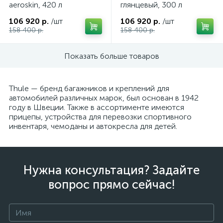
aeroskin, 420 л
глянцевый, 300 л
106 920 р.
/шт
106 920 р.
/шт
158 400 р.
158 400 р.
Показать больше товаров
вщики
Thule — бренд багажников и креплений для
автомобилей различных марок, был основан в 1942
году в Швеции. Также в ассортименте имеются
прицепы, устройства для перевозки спортивного
инвентаря, чемоданы и автокресла для детей.
Нужна консультация? Задайте
вопрос прямо сейчас!