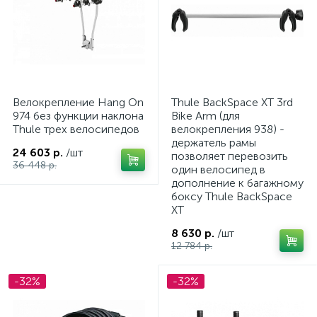
Велокрепление Hang On
Thule BackSpace XT 3rd
974 без функции наклона
Bike Arm (для
Thule трех велосипедов
велокрепления 938) -
держатель рамы
24 603 р.
/шт
позволяет перевозить
36 448 р.
один велосипед в
дополнение к багажному
боксу Thule BackSpace
XT
8 630 р.
/шт
12 784 р.
-32%
-32%