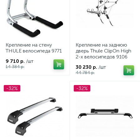
ых
Крепление на стену
Крепление на заднюю
THULE велосипеда 9771
дверь Thule ClipOn High
2-х велосипедов 9106
9 710 р.
/шт
14 384 р.
30 230 р.
/шт
44 784 р.
-32%
-32%