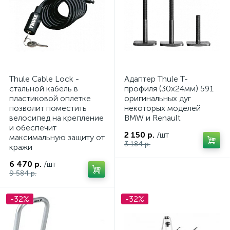
Thule Cable Lock -
Адаптер Thule T-
стальной кабель в
профиля (30х24мм) 591
пластиковой оплетке
оригинальных дуг
позволит поместить
некоторых моделей
велосипед на крепление
BMW и Renault
и обеспечит
2 150 р.
/шт
максимальную защиту от
3 184 р.
кражи
6 470 р.
/шт
9 584 р.
-32%
-32%