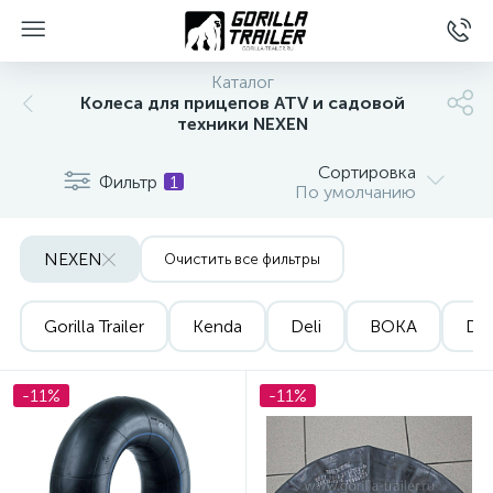
Каталог
Колеса для прицепов ATV и садовой
техники NEXEN
Сортировка
Фильтр
1
По умолчанию
NEXEN
Очистить все фильтры
вщиков
Gorilla Trailer
Kenda
Deli
BOKA
De
-11%
-11%