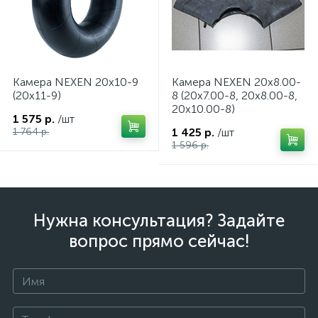
Камера NEXEN 20x10-9
Камера NEXEN 20x8.00-
(20x11-9)
8 (20x7.00-8, 20x8.00-8,
20x10.00-8)
1 575 р.
/шт
1 764 р.
1 425 р.
/шт
1 596 р.
Нужна консультация? Задайте
вопрос прямо сейчас!
ие