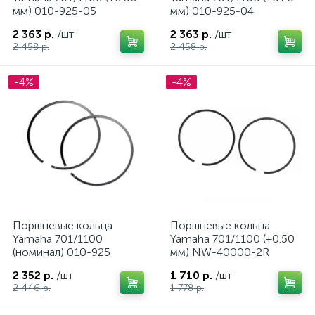
мм) 010-925-05
мм) 010-925-04
2 363 р.
/шт
2 363 р.
/шт
2 458 р.
2 458 р.
-4%
-4%
Поршневые кольца
Поршневые кольца
Yamaha 701/1100
Yamaha 701/1100 (+0.50
(номинал) 010-925
мм) NW-40000-2R
2 352 р.
/шт
1 710 р.
/шт
ие
2 446 р.
1 778 р.