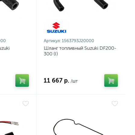
000
Артикул:
1563793J20000
zuki
Шланг топливный Suzuki DF200-
300 (I)
11 667 р.
/шт