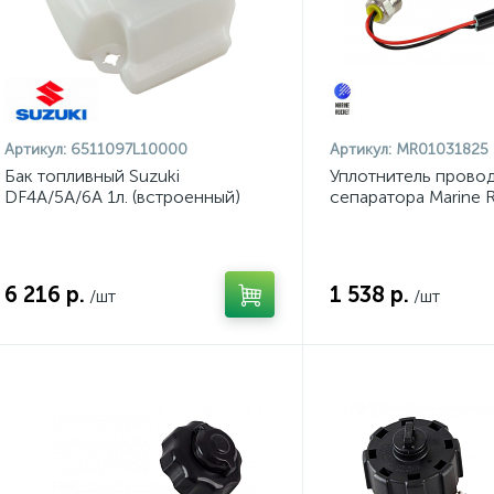
Артикул:
6511097L10000
Артикул:
MR01031825
Бак топливный Suzuki
Уплотнитель прово
DF4A/5A/6A 1л. (встроенный)
сепаратора Marine 
6 216 р.
1 538 р.
/шт
/шт