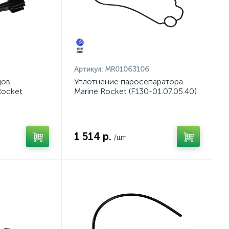
Артикул:
MR01063106
дов
Уплотнение паросепаратора
Rocket
Marine Rocket (F130-01.07.05.40)
1 514 р.
/шт