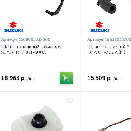
Артикул:
1568093J32000
Артикул:
1563293J20
Шланг топливный к фильтру
Шланг топливный Su
Suzuki DF200T-300A
DF200T-300A (H)
18 963 р.
15 509 р.
/шт
/шт