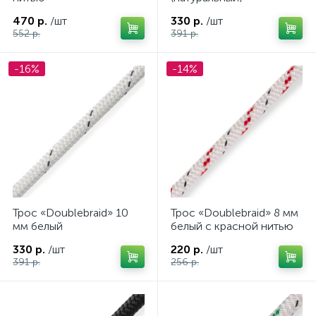
470 р.
/шт
330 р.
/шт
552 р.
391 р.
-16%
-14%
Трос «Doublebraid» 10
Трос «Doublebraid» 8 мм
мм белый
белый с красной нитью
330 р.
/шт
220 р.
/шт
391 р.
256 р.
ие