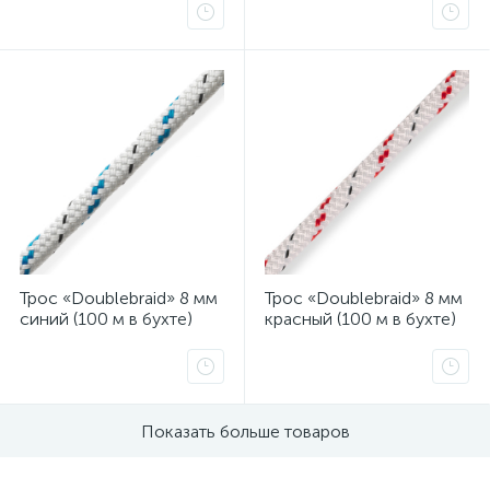
ых
Трос «Doublebraid» 8 мм
Трос «Doublebraid» 8 мм
синий (100 м в бухте)
красный (100 м в бухте)
Показать больше товаров