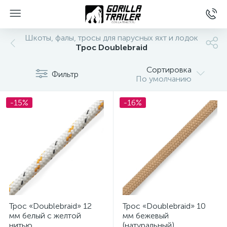
Шкоты, фалы, тросы для парусных яхт и лодок
Трос Doublebraid
Сортировка
Фильтр
По умолчанию
-15%
-16%
вщиков
Трос «Doublebraid» 12
Трос «Doublebraid» 10
мм белый с желтой
мм бежевый
нитью
(натуральный)