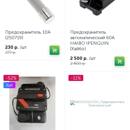
Предохранитель 10А
Предохранитель
(250719)
автоматический 60А
HAIBO IPENGUIN
230 р.
/шт
(Хайбо)
277 р.
2 500 р.
/шт
2 800 р.
-52%
-11%
Хит