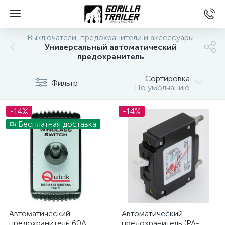
Выключатели, предохранители и аксессуары
Универсальный автоматический
предохранитель
Сортировка
Фильтр
По умолчанию
-14%
-14%
Бесплатная доставка
вщиков
Автоматический
Автоматический
предохранитель 60A.
предохранитель (PA-