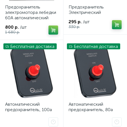
Предохранитель
Предохранитель
электромотора лебедки
Электрический
60А автоматический
295 р.
/шт
800 р.
/шт
330 р.
1 680 р.
ых
Бесплатная доставка
Бесплатная доставка
Автоматический
Автоматический
предохранитель, 100а
предохранитель, 80а