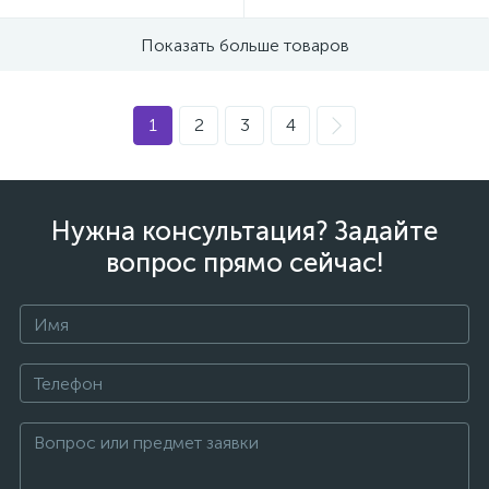
Показать больше товаров
1
2
3
4
Нужна консультация? Задайте
вопрос прямо сейчас!
каты