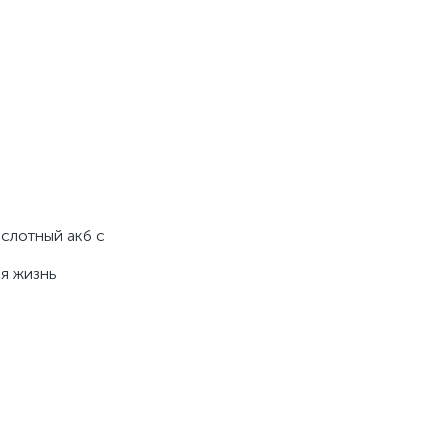
ислотный акб с
яя жизнь