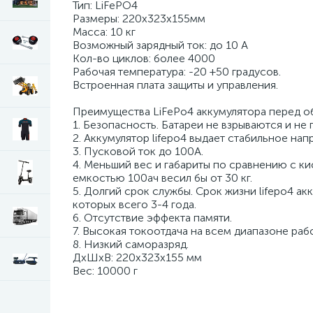
Тип: LiFePO4
Размеры: 220х323х155мм
Масса: 10 кг
Возможный зарядный ток: до 10 А
Кол-во циклов: более 4000
Рабочая температура: -20 +50 градусов.
Встроенная плата защиты и управления.
Преимущества LiFePo4 аккумулятора перед о
1. Безопасность. Батареи не взрываются и не
2. Аккумулятор lifepo4 выдает стабильное нап
3. Пусковой ток до 100А.
4. Меньший вес и габариты по сравнению с к
емкостью 100ач весил бы от 30 кг.
5. Долгий срок службы. Срок жизни lifepo4 а
которых всего 3-4 года.
6. Отсутствие эффекта памяти.
7. Высокая токоотдача на всем диапазоне раб
8. Низкий саморазряд.
ДxШxВ: 220x323x155 мм
Вес: 10000 г