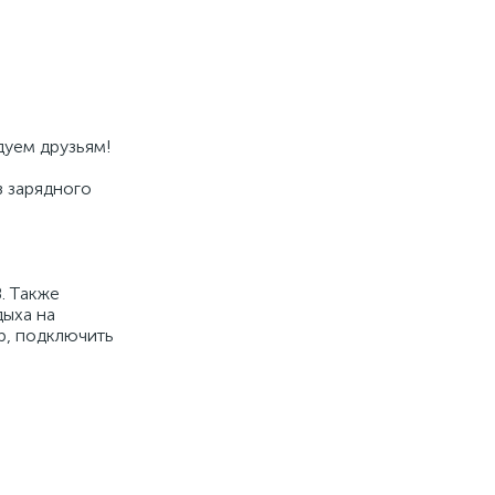
дуем друзьям!
з зарядного
. Тaкже
дыxа нa
р, подключить