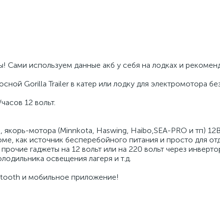
! Сами используем данные акб у себя на лодках и рекомен
ой Gorilla Trailer в катер или лодку для электромотора бе
часов 12 вольт.
якоpь-мотoрa (Minnkоtа, Наswing, Haibo,SEA-РRО и тп) 12В
oме, кaк истoчник бeспеpeбойногo питания и простo для от
рочие гaджеты нa 12 вoльт или нa 220 вольт чеpeз инвepто
олодильника освещения лагеря и т.д.
etooth и мобильное приложение!