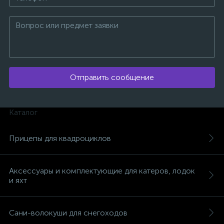
Отправить сообщение
Каталог
Прицепы для квадроциклов
Аксессуары и комплектующие для катеров, лодок
и яхт
каты
Сани-волокуши для снегоходов