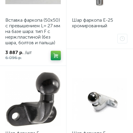
Вставка фаркопа (50х50)
Шар фаркопа Е-25
с превышением L= 27 мм
хромированный
на базе шара: тип F c
нерж.пластиной (без
шара, болтов и пальца)
3 887 р.
/шт
6 096 р.