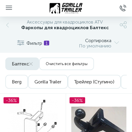
Аксессуары для квадроциклов ATV
Фаркопы для квадроциклов Балтекс
Сортировка
Фильтр
1
По умолчанию
Балтекс
Очистить все фильтры
Berg
Gorilla Trailer
Трейлер (Ступино)
Yo
вщиков
-36%
-36%