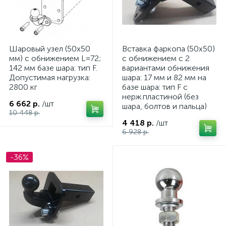
Шаровый узел (50х50
Вставка фаркопа (50х50)
мм) с обнижением L=72;
с обнижением с 2
142 мм базе шара: тип F.
вариантами обнижения
Допустимая нагрузка:
шара: 17 мм и 82 мм на
2800 кг
базе шара: тип F c
нерж.пластиной (без
6 662 р.
/шт
шара, болтов и пальца)
10 448 р.
4 418 р.
/шт
6 928 р.
-36%
ие