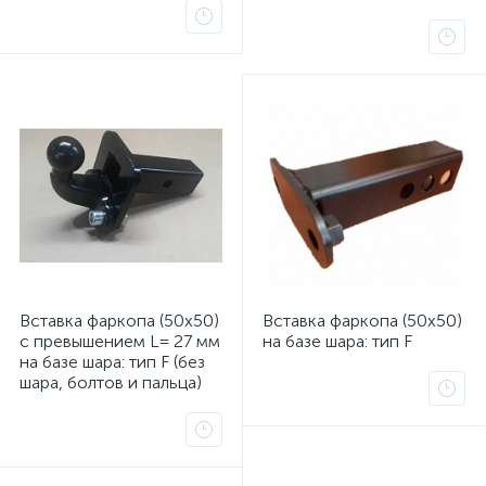
ых
Вставка фаркопа (50х50)
Вставка фаркопа (50х50)
с превышением L= 27 мм
на базе шара: тип F
на базе шара: тип F (без
шара, болтов и пальца)