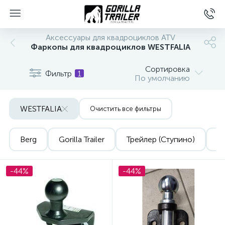
Аксессуары для квадроциклов ATV
Фаркопы для квадроциклов WESTFALIA
Сортировка
Фильтр
1
По умолчанию
WESTFALIA
Очистить все фильтры
Berg
Gorilla Trailer
Трейлер (Ступино)
Yo
вщиков
-44%
-44%