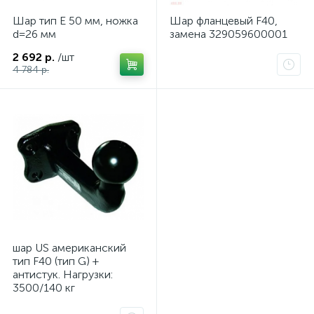
Шар тип E 50 мм, ножка
Шар фланцевый F40,
d=26 мм
замена 329059600001
2 692 р.
/шт
4 784 р.
шар US американский
тип F40 (тип G) +
антистук. Нагрузки:
3500/140 кг