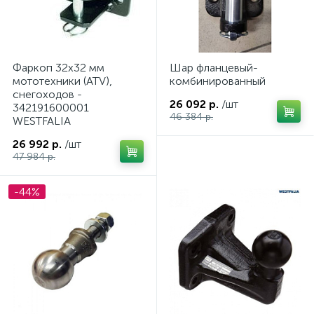
Фаркоп 32х32 мм
Шар фланцевый-
мототехники (ATV),
комбинированный
снегоходов -
26 092 р.
/шт
342191600001
46 384 р.
WESTFALIA
26 992 р.
/шт
47 984 р.
-44%
ие