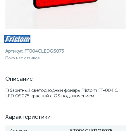
Артикул:
FT004CLEDQS075
Пока нет отзывов
Описание
Габаритный светодиодный фонарь Fristom FT-004 С
LED QS075 красный c QS подключением.
Характеристики
ие
Артикул
FT004CLEDQS075