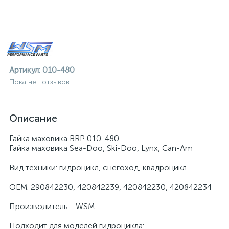
Артикул:
010-480
Пока нет отзывов
Описание
Гайка маховика BRP 010-480
Гайка маховика Sea-Doo, Ski-Doo, Lynx, Can-Am
Вид техники: гидроцикл, снегоход, квадроцикл
OEM: 290842230, 420842239, 420842230, 420842234
ие
Производитель - WSM
Подходит для моделей гидроцикла: