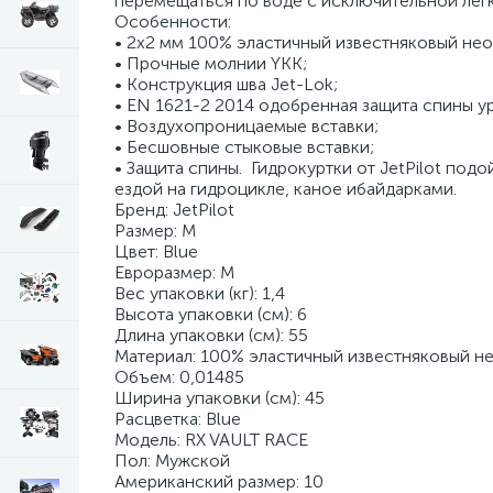
перемещаться по воде с исключительной лег
Особенности:
• 2x2 мм 100% эластичный известняковый нео
• Прочные молнии YKK;
• Конструкция шва Jet-Lok;
• EN 1621-2 2014 одобренная защита спины ур
• Воздухопроницаемые вставки;
• Бесшовные стыковые вставки;
• Защита спины. Гидрокуртки от JetPilot под
ездой на гидроцикле, каное ибайдарками.
Бренд: JetPilot
Размер: M
Цвет: Blue
Евроразмер: M
Вес упаковки (кг): 1,4
Высота упаковки (см): 6
Длина упаковки (см): 55
Материал: 100% эластичный известняковый н
Объем: 0,01485
Ширина упаковки (см): 45
Расцветка: Blue
Модель: RX VAULT RACE
Пол: Мужской
Американский размер: 10