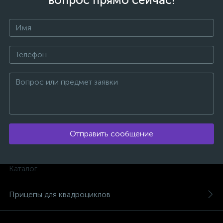
Отправить сообщение
Каталог
каты
Прицепы для квадроциклов