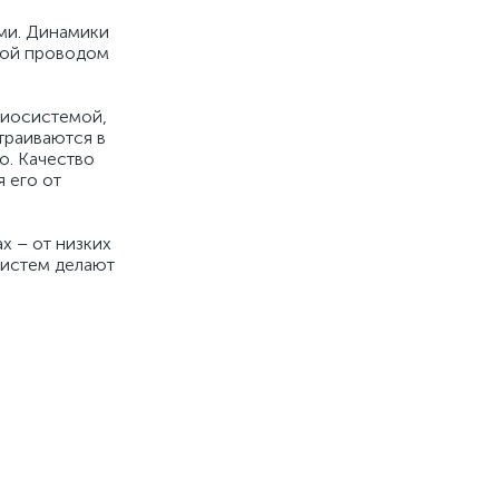
ми. Динамики
нной проводом
диосистемой,
траиваются в
о. Качество
 его от
х – от низких
систем делают