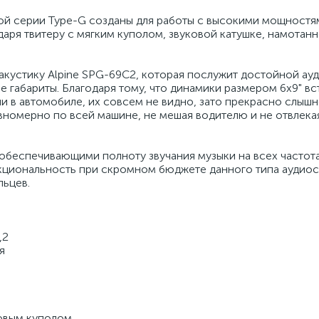
ой серии Type-G созданы для работы с высокими мощностя
даря твитеру с мягким куполом, звуковой катушке, намота
кустику Alpine SPG-69C2, которая послужит достойной ау
 габариты. Благодаря тому, что динамики размером 6x9" вс
и в автомобиле, их совсем не видно, зато прекрасно слышн
вномерно по всей машине, не мешая водителю и не отвлекая
обеспечивающими полноту звучания музыки на всех частота
кциональность при скромном бюджете данного типа аудио
льцев.
,2
я
овым куполом