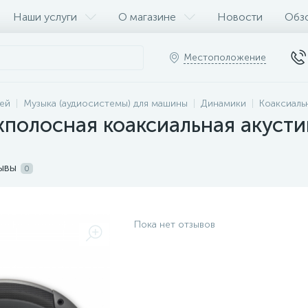
Наши услуги
О магазине
Новости
Обз
Местоположение
ей
Музыка (аудиосистемы) для машины
Динамики
Коаксиаль
хполосная коаксиальная акуст
ывы
0
Пока нет отзывов