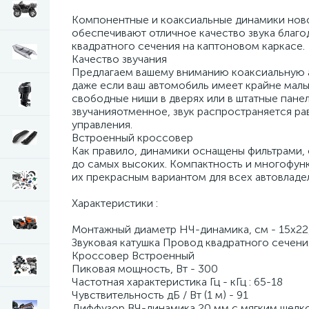
Компонентные и коаксиальные динамики нов
обеспечивают отличное качество звука благо
квадратного сечения на каптоновом каркасе.
Качество звучания
Предлагаем вашему вниманию коаксиальную а
даже если ваш автомобиль имеет крайне малые
свободные ниши в дверях или в штатные панел
звучанияотменное, звук распространяется ра
управления.
Встроенный кроссовер
Как правило, динамики оснащены фильтрами, 
до самых высоких. Компактность и многофун
их прекрасным вариантом для всех автовладе
Характеристики :
Монтажный диаметр НЧ-динамика, см - 15x22
Звуковая катушка Провод квадратного сечени
Кроссовер Встроенный
Пиковая мощность, Вт - 300
Частотная характеристика Гц - кГц : 65-18
Чувствительность дБ / Вт (1 м) - 91
Диффузор ВЧ-динамика 20 мм с мягким шелк