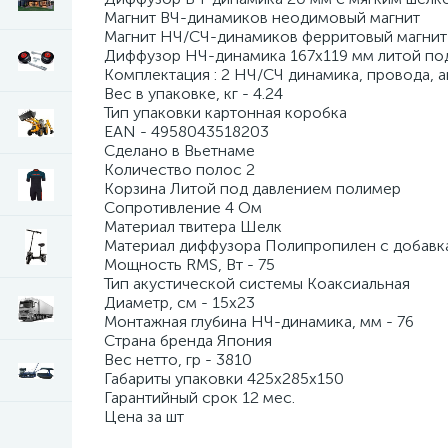
Магнит ВЧ-динамиков неодимовый магнит
Магнит НЧ/СЧ-динамиков ферритовый магнит
Диффузор НЧ-динамика 167х119 мм литой по
Комплектация : 2 НЧ/СЧ динамика, провода, а
Вес в упаковке, кг - 4.24
Тип упаковки картонная коробка
EAN - 4958043518203
Сделано в Вьетнаме
Количество полос 2
Корзина Литой под давлением полимер
Сопротивление 4 Ом
Материал твитера Шелк
Материал диффузора Полипропилен с добав
Мощность RMS, Вт - 75
Тип акустической системы Коаксиальная
Диаметр, см - 15x23
Монтажная глубина НЧ-динамика, мм - 76
Страна бренда Япония
Вес нетто, гр - 3810
Габариты упаковки 425x285x150
Гарантийный срок 12 мес.
Цена за шт