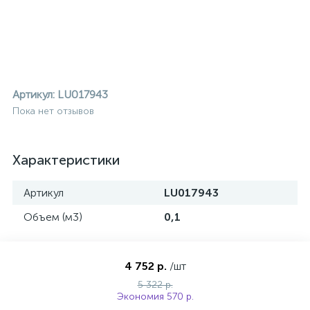
Артикул:
LU017943
Пока нет отзывов
Характеристики
Артикул
LU017943
Объем (м3)
0,1
4 752 р.
/шт
ие
5 322 р.
Экономия 570 р.