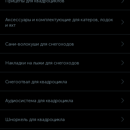
Прицепы для квадроциклов
Аксессуары и комплектующие для катеров, лодок
и яхт
вщики
Сани-волокуши для снегоходов
Накладки на лыжи для снегоходов
Снегоотвал для квадроцикла
Аудиосистема для квадроцикла
Шноркель для квадроцикла