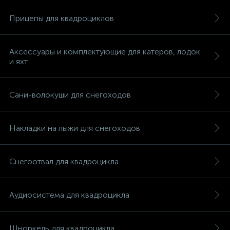
Прицепы для квадроциклов
Аксессуары и комплектующие для катеров, лодок
и яхт
Сани-волокуши для снегоходов
Накладки на лыжи для снегоходов
Снегоотвал для квадроцикла
каты
Аудиосистема для квадроцикла
Шноркель для квадроцикла