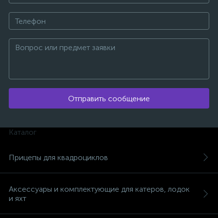
Отправить сообщение
Каталог
Прицепы для квадроциклов
каты
Аксессуары и комплектующие для катеров, лодок
и яхт