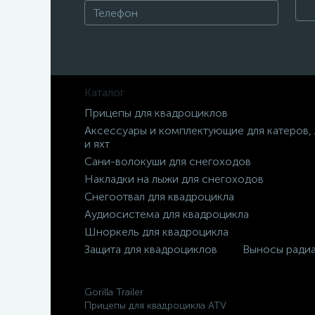
Каталог
Прицепы для квадроциклов
Аксессуары и комплектующие для катеров,
и яхт
Сани-волокуши для снегоходов
Накладки на лыжи для снегоходов
Снегоотвал для квадроцикла
Аудиосистема для квадроцикла
Шноркель для квадроцикла
Защита для квадроциклов
Выносы ради
Gorilla Trailer
Прицепы для квадроцикла ATV