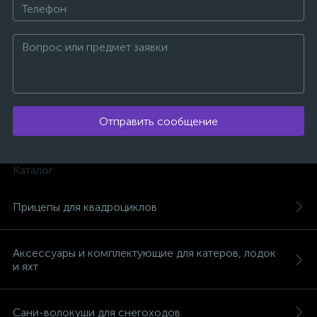
Отправить сообщение
Каталог
Прицепы для квадроциклов
Аксессуары и комплектующие для катеров, лодок
и яхт
каты
Сани-волокуши для снегоходов