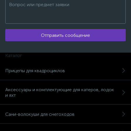
Отправить сообщение
Каталог
Прицепы для квадроциклов
Аксессуары и комплектующие для катеров, лодок
и яхт
каты
Сани-волокуши для снегоходов