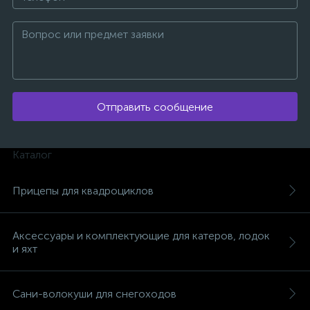
Отправить сообщение
Каталог
Прицепы для квадроциклов
Аксессуары и комплектующие для катеров, лодок
и яхт
каты
Сани-волокуши для снегоходов