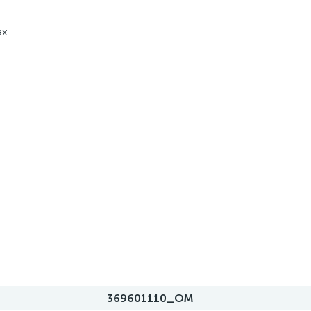
x.
369601110_OM