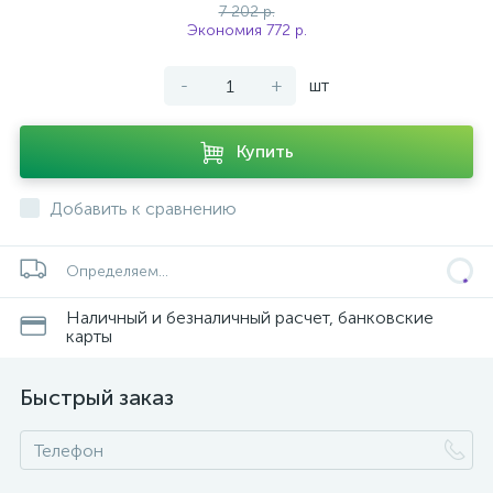
7 202 р.
Экономия 772 р.
-
+
шт
Купить
Добавить к сравнению
Определяем...
Наличный и безналичный расчет, банковские
карты
Быстрый заказ
каты