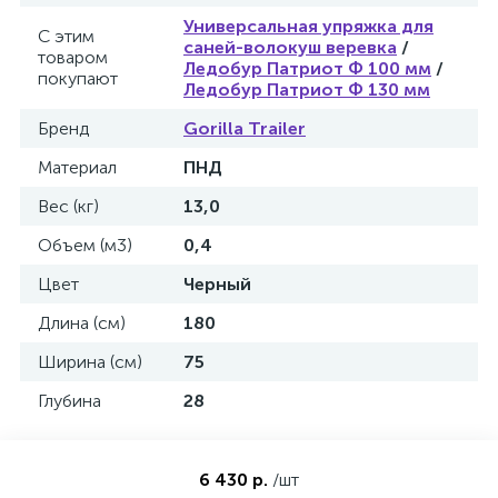
Универсальная упряжка для
С этим
саней-волокуш веревка
/
товаром
Ледобур Патриот Ф 100 мм
/
покупают
Ледобур Патриот Ф 130 мм
Бренд
Gorilla Trailer
ых
Материал
ПНД
Вес (кг)
13,0
Объем (м3)
0,4
Цвет
Черный
Длина (см)
180
Ширина (см)
75
Глубина
28
6 430 р.
/шт