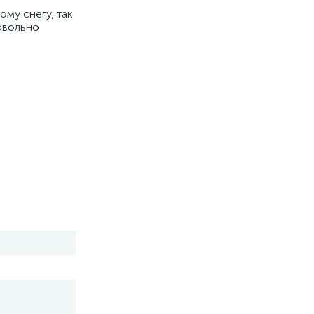
му снегу, так
овольно