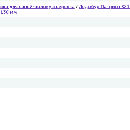
жка для саней-волокуш веревка
/
Ледобур Патриот Ф 
 130 мм