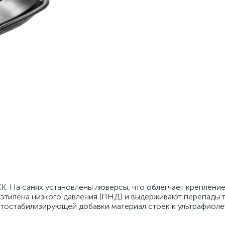
K. На санях установлены люверсы, что облегчает креплени
иэтилена низкого давления (ПНД) и выдерживают перепады 
ветостабилизирующей добавки материал стоек к ультрафиол