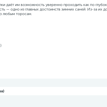
ки даёт им возможность уверенно проходить как по глубоко
ть — одно из главных достоинств зимних саней. Из-за их д
о любым торосам.
)
ия)