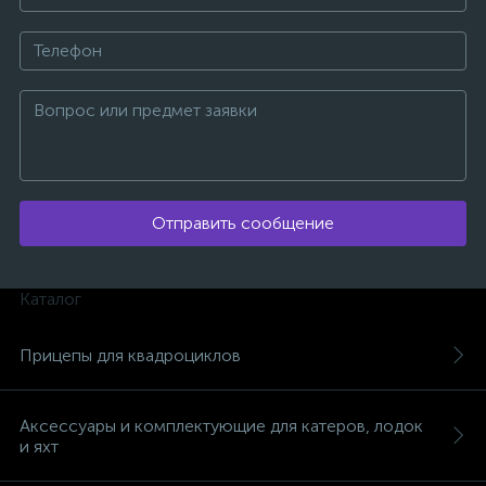
вщики
Отправить сообщение
Каталог
Прицепы для квадроциклов
Аксессуары и комплектующие для катеров, лодок
и яхт