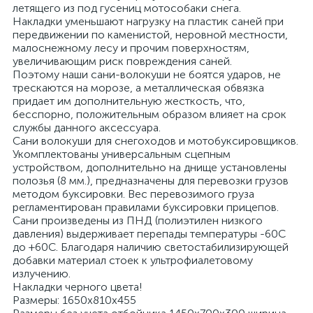
летящего из под гусениц мотособаки снега.
Накладки уменьшают нагрузку на пластик саней при
передвижении по каменистой, неровной местности,
малоснежному лесу и прочим поверхностям,
увеличивающим риск повреждения саней.
Поэтому наши сани-волокуши не боятся ударов, не
трескаются на морозе, а металлическая обвязка
придает им дополнительную жесткость, что,
бесспорно, положительным образом влияет на срок
службы данного аксессуара.
Сани волокуши для снегоходов и мотобуксировщиков.
Укомплектованы универсальным сцепным
устройством, дополнительно на днище установлены
полозья (8 мм.), предназначены для перевозки грузов
методом буксировки. Вес перевозимого груза
регламентирован правилами буксировки прицепов.
Сани произведены из ПНД (полиэтилен низкого
давления) выдерживает перепады температуры -60С
до +60С. Благодаря наличию светостабилизирующей
добавки материал стоек к ультрофиалетовому
излучению.
Накладки черного цвета!
Размеры: 1650х810х455