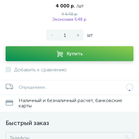
4 000 р.
/шт
4 648 р.
Экономия 648 р.
-
+
шт
ых
Купить
Добавить к сравнению
Определяем...
Наличный и безналичный расчет, банковские
карты
Быстрый заказ