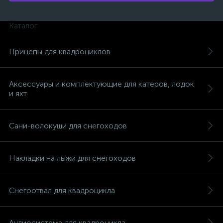
Каталог
Прицепы для квадроциклов
вщики
Аксессуары и комплектующие для катеров, лодок
и яхт
Сани-волокуши для снегоходов
Накладки на лыжи для снегоходов
Снегоотвал для квадроцикла
Аудиосистема для квадроцикла