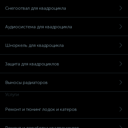
Снегоотвал для квадроцикла
Аудиосистема для квадроцикла
вщики
Шноркель для квадроцикла
Защита для квадроциклов
Выносы радиаторов
Услуги
Ремонт и тюнинг лодок и катеров
Ремонт и доработка квадроциклов