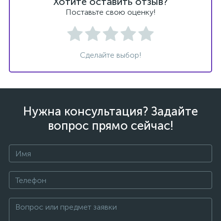
Хотите оставить отзыв?
Поставьте свою оценку!
Сделайте выбор!
ых
Нужна консультация? Задайте
вопрос прямо сейчас!