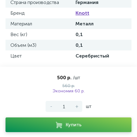
Страна производства
Германия
Бренд
Knott
Материал
Металл
Вес (кг)
0,1
ых
Объем (м3)
0,1
Цвет
Серебристый
500 р.
/шт
560 р.
Экономия 60 р.
-
+
шт
Купить