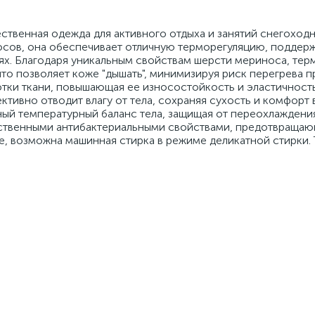
ственная одежда для активного отдыха и занятий снегоходн
осов, она обеспечивает отличную терморегуляцию, поддерж
ях. Благодаря уникальным свойствам шерсти мериноса, те
о позволяет коже "дышать", минимизируя риск перегрева п
отки ткани, повышающая ее износостойкость и эластичность
тивно отводит влагу от тела, сохраняя сухость и комфорт 
ый температурный баланс тела, защищая от переохлаждения
ественными антибактериальными свойствами, предотвраща
де, возможна машинная стирка в режиме деликатной стирки.