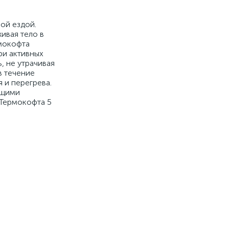
ой ездой.
ивая тело в
рмокофта
ри активных
, не утрачивая
в течение
 и перегрева.
ющими
 Термокофта 5