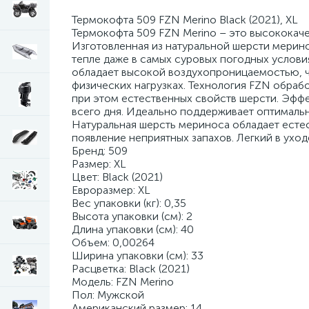
Термокофта 509 FZN Merino Black (2021), XL
Термокофта 509 FZN Merino – это высококаче
Изготовленная из натуральной шерсти мерин
тепле даже в самых суровых погодных услови
обладает высокой воздухопроницаемостью, чт
физических нагрузках. Технология FZN обраб
при этом естественных свойств шерсти. Эффек
всего дня. Идеально поддерживает оптимальн
Натуральная шерсть мериноса обладает ест
появление неприятных запахов. Легкий в ухо
Бренд: 509
Размер: XL
Цвет: Black (2021)
Евроразмер: XL
Вес упаковки (кг): 0,35
Высота упаковки (см): 2
Длина упаковки (см): 40
Объем: 0,00264
Ширина упаковки (см): 33
Расцветка: Black (2021)
Модель: FZN Merino
Пол: Мужской
Американский размер: 14