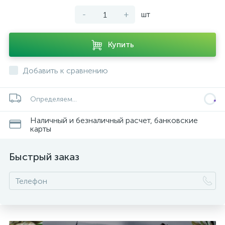
-
+
шт
Купить
ых
Добавить к сравнению
Определяем...
Наличный и безналичный расчет, банковские
карты
Быстрый заказ