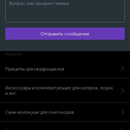
Отправить сообщение
Каталог
Прицепы для квадроциклов
Аксессуары и комплектующие для катеров, лодок
и яхт
каты
Сани-волокуши для снегоходов