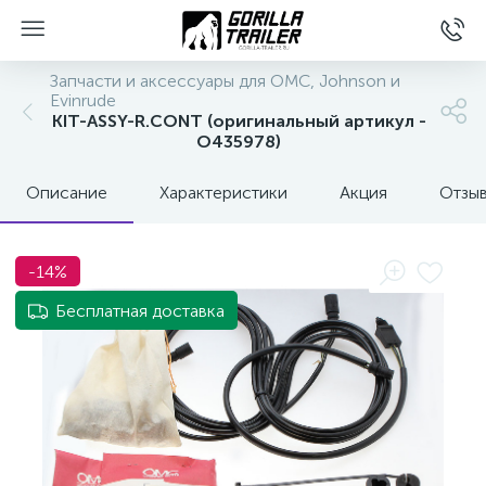
Запчасти и аксессуары для OMC, Johnson и
Evinrude
KIT-ASSY-R.CONT (оригинальный артикул -
O435978)
Описание
Характеристики
Акция
Отзы
-14%
вщиков
Бесплатная доставка