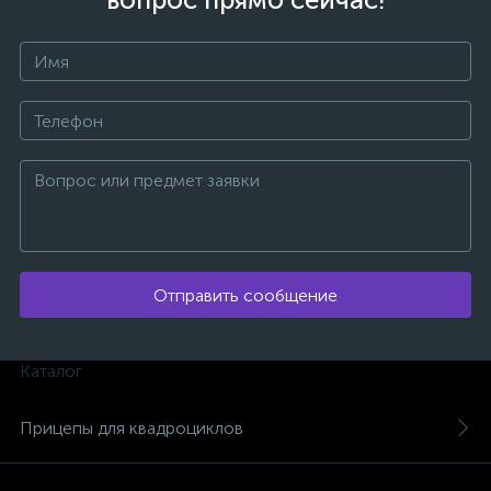
ых
Отправить сообщение
Каталог
Прицепы для квадроциклов