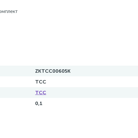
омплект
ZKTCC00605K
ТСС
ТСС
0,1