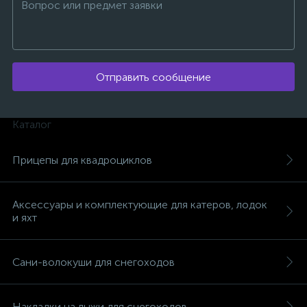
Отправить сообщение
Каталог
Прицепы для квадроциклов
Аксессуары и комплектующие для катеров, лодок
и яхт
каты
Сани-волокуши для снегоходов
Накладки на лыжи для снегоходов