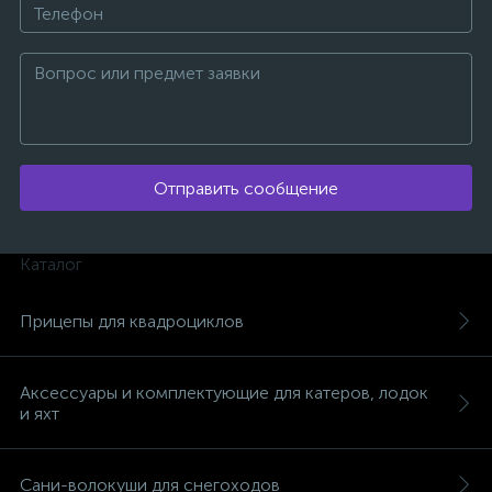
ых
Отправить сообщение
Каталог
Прицепы для квадроциклов
Аксессуары и комплектующие для катеров, лодок
и яхт
Сани-волокуши для снегоходов