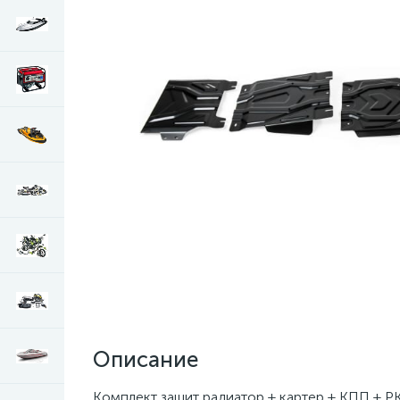
Описание
Комплект защит радиатор + картер + КПП + РК +