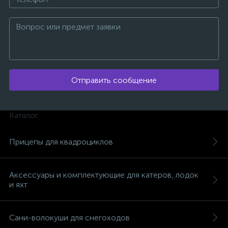
Отправить сообщение
Каталог
Прицепы для квадроциклов
Аксессуары и комплектующие для катеров, лодок
и яхт
каты
Сани-волокуши для снегоходов